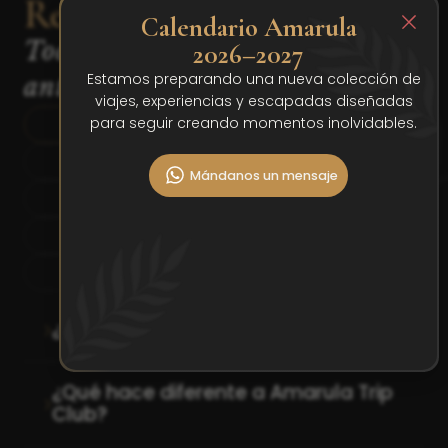
Resolvemos tus dudas
Calendario Amarula
Todo lo que necesitas saber
2026–2027
Estamos preparando una nueva colección de
antes de unirte
viajes, experiencias y escapadas diseñadas
para seguir creando momentos inolvidables.
Sobre Amarula Trip Club
Sobre los viajes
Mándanos un mensaje
Reservas y pagos
Condiciones y cancelaciones
Próximos destinos
¿Qué es Amarula Trip Club?
¿Qué hace diferente a Amarula Trip
Club?