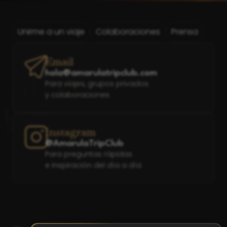
Unirme a un viaje
Colaboraciones
Prensa
Email
hola@amarulatripclub.com
Para viajes, grupos privados
y colaboraciones
Instagram
@AmarulaTripClub
Para preguntas rápidas
e inspiración del día a día