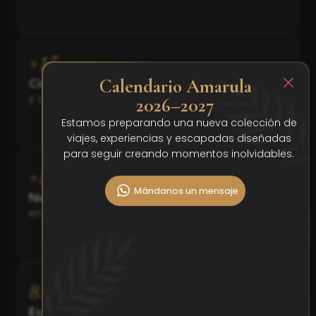
+
15
Calendario Amarula
Ciudades exploradas
y aún quedan muchas más
2026–2027
Estamos preparando una nueva colección de
viajes, experiencias y escapadas diseñadas
para seguir creando momentos inolvidables.
+
100
Mándanos un mensaje
Noches de aventura
en 3 continentes
100
%
Espacios inclusivos