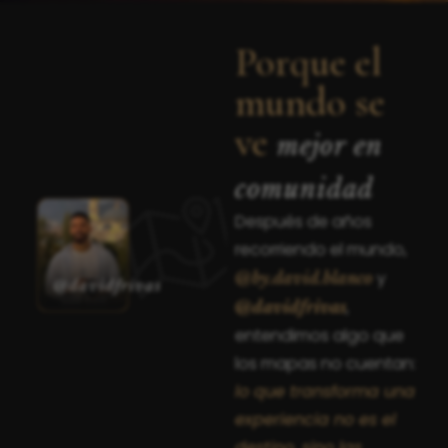
Porque el
mundo se
ve
mejor en
comunidad
Después de años
recorriendo el mundo,
y
@by.david.blanco
@davidfrivas
,
@davidfrivas
entendimos algo que
los mapas no cuentan:
lo que transforma una
experiencia no es el
destino, sino las