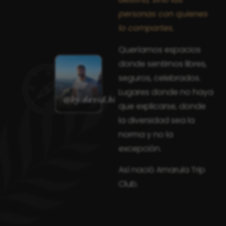
personas con quienes
lo compartes.
Queríamos espacios
donde sentirnos libres,
seguros, celebrados.
Lugares donde no haya
@by.david.blanco
que explicarse, donde
la diversidad sea la
norma y no la
excepción.
Así nació Amarula Trip
Club.