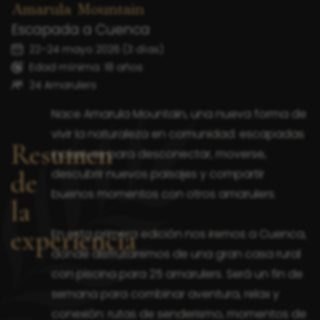
Amarula Mountain
Escapada a Cuenca
22–24 mayo 2026 (3 días)
Edad mínima: 18 años
24 Amarulers
Nace Amarula Mountain, una nueva forma de
vivir la naturaleza en comunidad: escapadas
Resumen
inclusivas para desconectar, moverse,
de
descubrir nuevos paisajes y compartir
buenos momentos con otros amarulers.
la
experiencia
En esta primera edición nos iremos a Cuenca,
donde disfrutaremos de una gran casa rural
con piscina para 25 amarulers. Será un fin de
semana para combinar aventura, relax y
conexión: rutas de senderismo, momentos de